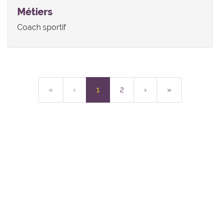
Métiers
Coach sportif
«
‹
1
2
›
»